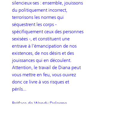
silencieux·ses : ensemble, jouissons
du politiquement incorrect,
terrorisons les normes qui
séquestrent les corps -
spécifiquement ceux des personnes
sexisées -, et constituent une
entrave à l’émancipation de nos
existences, de nos désirs et des
jouissances qui en découlent.
Attention, le travail de Diana peut
vous mettre en feu, vous ouvrez
donc ce livre à vos risques et
périls...
Préface de Wendy Delorme
Contributions de Annie Sprinkle,
Beth Stephens, Sayak Valencia &
Itziar Ziga
NOUVELLE TRADUCTION • Traduit