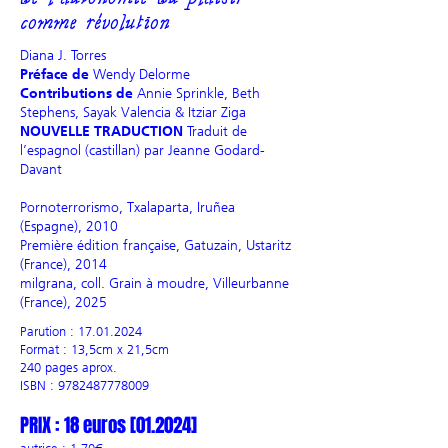
comme révolution
Diana J. Torres
Préface de
Wendy Delorme
Contributions de
Annie Sprinkle, Beth
Stephens, Sayak Valencia & Itziar Ziga
NOUVELLE TRADUCTION
Traduit de
l’espagnol (castillan) par Jeanne Godard-
Davant
Pornoterrorismo, Txalaparta, Iruñea
(Espagne), 2010
Première édition française, Gatuzain, Ustaritz
(France), 2014
milgrana, coll. Grain à moudre, Villeurbanne
(France), 2025
​Parution :
17.01.2024
Format : 13,5cm x 21,5cm
240 pages aprox.
ISBN :
9782487778009
PRIX : 18 euros [01.2024]