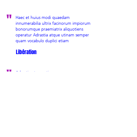
"
Haec et huius modi quaedam
innumerabilia ultrix facinorum impiorum
bonorumque praemiatrix aliquotiens
operatur Adrastia atque utinam semper
quam vocabulo duplici etiam
Libération
"
Adrastia atque utinam semper quam
vocabulo duplici etiam Nemesim
appellamus: ius quoddam sublime
numinis efficacis.
Libération
évènements