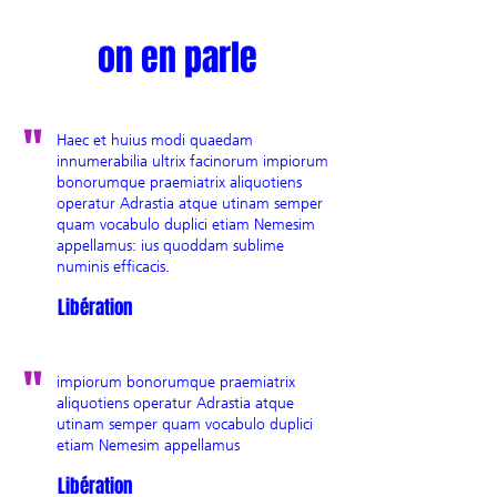
on en parle
"
Haec et huius modi quaedam
innumerabilia ultrix facinorum impiorum
bonorumque praemiatrix aliquotiens
operatur Adrastia atque utinam semper
quam vocabulo duplici etiam Nemesim
appellamus: ius quoddam sublime
numinis efficacis.
Libération
"
impiorum bonorumque praemiatrix
aliquotiens operatur Adrastia atque
utinam semper quam vocabulo duplici
etiam Nemesim appellamus
Libération